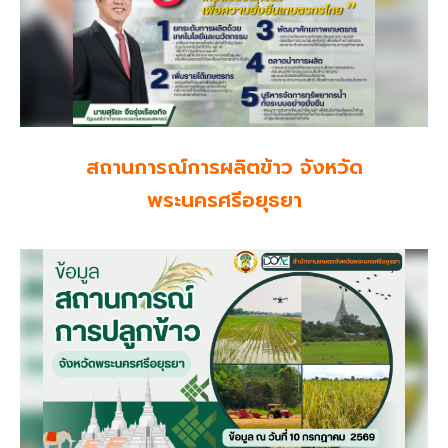
สถานการณ์การผลิตข้าว จังหวัด
พระนครศรีอยุธยา