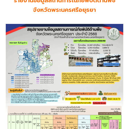
รายงานข้อมูลสถานการณ์ภัยพิบัติด้านพืช
จังหวัดพระนครศรีอยุธยา