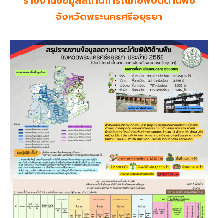
รายงานข้อมูลสถานการณ์ภัยพิบัติด้านพืช
จังหวัดพระนครศรีอยุธยา