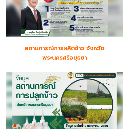
สถานการณ์การผลิตข้าว จังหวัด
พระนครศรีอยุธยา